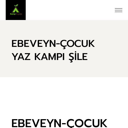
Skip
to
the
content
EBEVEYN-ÇOCUK
YAZ KAMPI ŞİLE
EBEVEYN-ÇOCUK