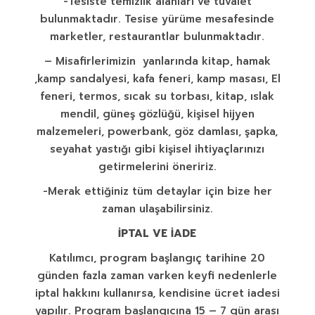
-Tesiste temizlik alanları ve tuvalet
bulunmaktadır. Tesise yürüme mesafesinde
marketler, restaurantlar bulunmaktadır.
– Misafirlerimizin yanlarında kitap, hamak
,kamp sandalyesi, kafa feneri, kamp masası, El
feneri, termos, sıcak su torbası, kitap, ıslak
mendil, güneş gözlüğü, kişisel hijyen
malzemeleri, powerbank, göz damlası, şapka,
seyahat yastığı gibi kişisel ihtiyaçlarınızı
getirmelerini öneririz.
-Merak ettiğiniz tüm detaylar için bize her
zaman ulaşabilirsiniz.
İPTAL VE İADE
Katılımcı, program başlangıç tarihine 20
günden fazla zaman varken keyfi nedenlerle
iptal hakkını kullanırsa, kendisine ücret iadesi
yapılır. Program başlangıcına 15 – 7 gün arası