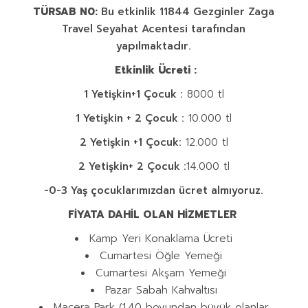
TÜRSAB N0:
Bu etkinlik 11844 Gezginler Zaga
Travel Seyahat Acentesi tarafından
yapılmaktadır.
Etkinlik Ücreti :
1 Yetişkin+1 Çocuk :
8000 tl
1 Yetişkin + 2 Çocuk :
10.000 tl
2 Yetişkin +1 Çocuk:
12.000 tl
2 Yetişkin+ 2 Çocuk :
14.000 tl
-0-3 Yaş çocuklarımızdan ücret almıyoruz.
FİYATA DAHİL OLAN HİZMETLER
Kamp Yeri Konaklama Ücreti
Cumartesi Öğle Yemeği
Cumartesi Akşam Yemeği
Pazar Sabah Kahvaltısı
Macera Park (1.40 boyundan büyük olanlar