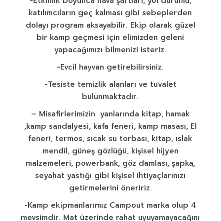
-Etkinlik boyunca hava şartları, yol durumu,
katılımcıların geç kalması gibi sebeplerden
dolayı program aksayabilir. Ekip olarak güzel
bir kamp geçmesi için elimizden geleni
yapacağımızı bilmenizi isteriz.
-Evcil hayvan getirebilirsiniz.
-Tesiste temizlik alanları ve tuvalet
bulunmaktadır.
– Misafirlerimizin yanlarında kitap, hamak
,kamp sandalyesi, kafa feneri, kamp masası, El
feneri, termos, sıcak su torbası, kitap, ıslak
mendil, güneş gözlüğü, kişisel hijyen
malzemeleri, powerbank, göz damlası, şapka,
seyahat yastığı gibi kişisel ihtiyaçlarınızı
getirmelerini öneririz.
-Kamp ekipmanlarımız Campout marka olup 4
mevsimdir. Mat üzerinde rahat uyuyamayacağını