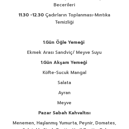
Becerileri
11.30 -12.30
Çadırların Toplanması-Mıntıka
Temizliği
1.Gün Öğle Yemeği
Ekmek Arası Sandviç/ Meyve Suyu
1.Gün Akşam Yemeği
Köfte-Sucuk Mangal
Salata
Ayran
Meyve
Pazar Sabah Kahvaltısı
Menemen, Haşlanmış Yumurta, Peynir, Domates,