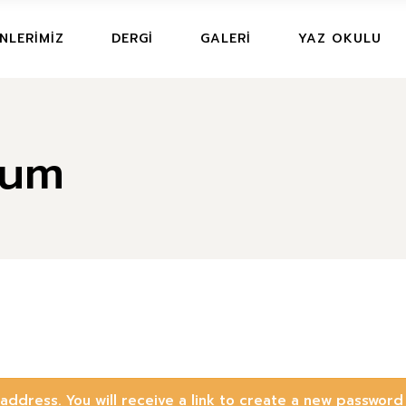
RUGBY
NLERIMIZ
DERGI
GALERI
YAZ OKULU
KURULDU?
RUGBY
tum
ddress. You will receive a link to create a new password 